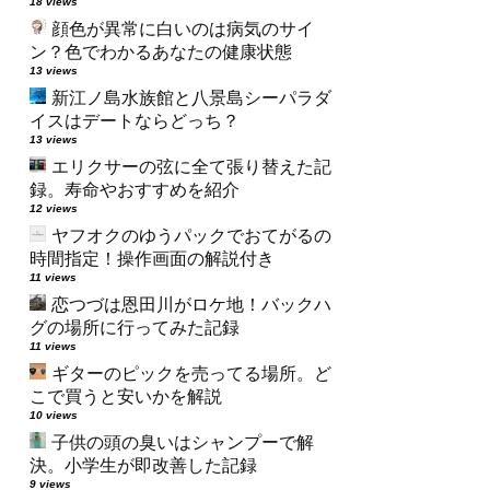
18 views
顔色が異常に白いのは病気のサイ
ン？色でわかるあなたの健康状態
13 views
新江ノ島水族館と八景島シーパラダ
イスはデートならどっち？
13 views
エリクサーの弦に全て張り替えた記
録。寿命やおすすめを紹介
12 views
ヤフオクのゆうパックでおてがるの
時間指定！操作画面の解説付き
11 views
恋つづは恩田川がロケ地！バックハ
グの場所に行ってみた記録
11 views
ギターのピックを売ってる場所。ど
こで買うと安いかを解説
10 views
子供の頭の臭いはシャンプーで解
決。小学生が即改善した記録
9 views