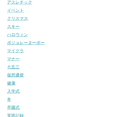
アスレチック
イベント
クリスマス
スキー
ハロウィン
ボジョレーヌーボー
マイクラ
マナー
七五三
仮想通貨
健康
入学式
冬
卒園式
実践記録