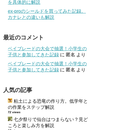
を具体的に解説
ex-proのシールドを買ってみた記録。
カナレとの違いも解説
最近のコメント
ベイブレードの大会で抽選！小学生の
子供と参加してきた記録
に
匿名
より
ベイブレードの大会で抽選！小学生の
子供と参加してきた記録
に
匿名
より
人気の記事
粘土による恐竜の作り方。低学年と
の作業をステップ解説
72 views
七夕祭りで仙台はつまらない？見ど
ころと楽しみ方を解説