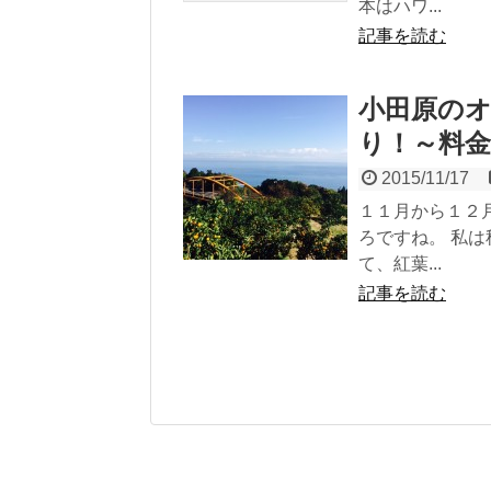
本はハワ...
記事を読む
小田原の
り！～料
2015/11/17
１１月から１２
ろですね。 私
て、紅葉...
記事を読む