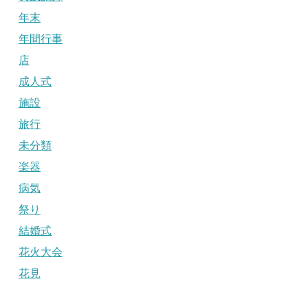
年末
年間行事
店
成人式
施設
旅行
未分類
楽器
病気
祭り
結婚式
花火大会
花見