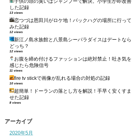
子供の頭の臭いはシャンプーで解決。小学生が即改善
した記録
13 views
恋つづは恩田川がロケ地！バックハグの場所に行って
みた記録
12 views
新江ノ島水族館と八景島シーパラダイスはデートなら
どっち？
12 views
お腹を締め付けるファッションは絶対禁止！吐き気を
感じたら危険信号
11 views
fire tv stickで画像が乱れる場合の対処の記録
10 views
超簡単！ドーランの落とし方を解説！手早く安くすま
せた記録
8 views
アーカイブ
2020年5月