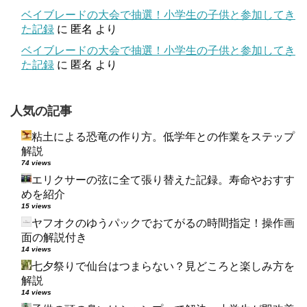
ベイブレードの大会で抽選！小学生の子供と参加してき
た記録
に
匿名
より
ベイブレードの大会で抽選！小学生の子供と参加してき
た記録
に
匿名
より
人気の記事
粘土による恐竜の作り方。低学年との作業をステップ
解説
74 views
エリクサーの弦に全て張り替えた記録。寿命やおすす
めを紹介
15 views
ヤフオクのゆうパックでおてがるの時間指定！操作画
面の解説付き
14 views
七夕祭りで仙台はつまらない？見どころと楽しみ方を
解説
14 views