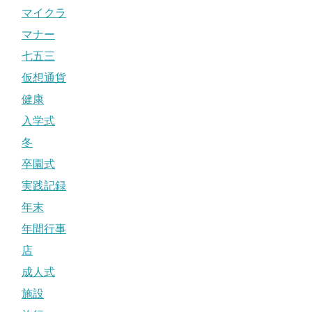
マイクラ
マナー
七五三
仮想通貨
健康
入学式
冬
卒園式
実践記録
年末
年間行事
店
成人式
施設