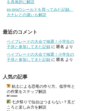
を具体的に解説
ex-proのシールドを買ってみた記録。
カナレとの違いも解説
最近のコメント
ベイブレードの大会で抽選！小学生の
子供と参加してきた記録
に
匿名
より
ベイブレードの大会で抽選！小学生の
子供と参加してきた記録
に
匿名
より
人気の記事
粘土による恐竜の作り方。低学年と
の作業をステップ解説
80 views
七夕祭りで仙台はつまらない？見ど
ころと楽しみ方を解説