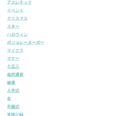
アスレチック
イベント
クリスマス
スキー
ハロウィン
ボジョレーヌーボー
マイクラ
マナー
七五三
仮想通貨
健康
入学式
冬
卒園式
実践記録