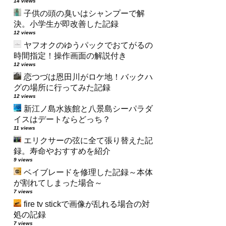
14 views
子供の頭の臭いはシャンプーで解
決。小学生が即改善した記録
12 views
ヤフオクのゆうパックでおてがるの
時間指定！操作画面の解説付き
12 views
恋つづは恩田川がロケ地！バックハ
グの場所に行ってみた記録
12 views
新江ノ島水族館と八景島シーパラダ
イスはデートならどっち？
11 views
エリクサーの弦に全て張り替えた記
録。寿命やおすすめを紹介
9 views
ベイブレードを修理した記録～本体
が割れてしまった場合～
7 views
fire tv stickで画像が乱れる場合の対
処の記録
7 views