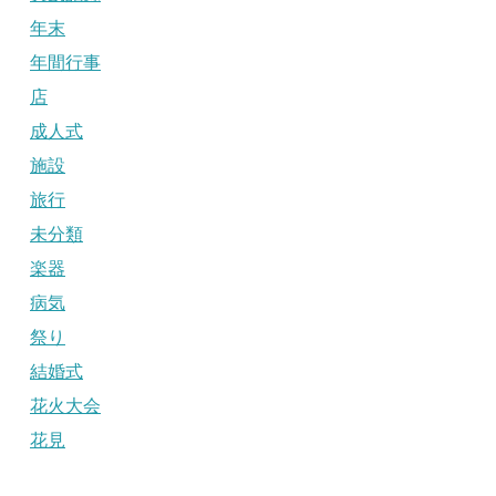
年末
年間行事
店
成人式
施設
旅行
未分類
楽器
病気
祭り
結婚式
花火大会
花見