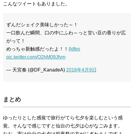
こんなツイートもありました。
ずんだシェイク美味しかった～！
一口飲んだ瞬間、口の中にふわ～っと甘い豆の香りが広
がって！
めっちゃ新触感だったよ！！
#dfes
pic.twitter.com/O2hM09Jfvm
— 天宮奏 (@DF_KanadeA)
2016年4月9日
まとめ
ゆったりとした感覚で旅行がてら七夕を楽しむという感
覚。そんなで感じですと仙台の七夕は心がなごみます。
なお、実は仙台の七夕は前夜祭の方がにぎわうんですよ。