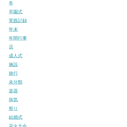
冬
卒園式
実践記録
年末
年間行事
店
成人式
施設
旅行
未分類
楽器
病気
祭り
結婚式
花火大会