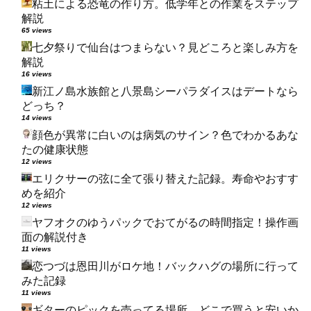
粘土による恐竜の作り方。低学年との作業をステップ
解説
65 views
七夕祭りで仙台はつまらない？見どころと楽しみ方を
解説
16 views
新江ノ島水族館と八景島シーパラダイスはデートなら
どっち？
14 views
顔色が異常に白いのは病気のサイン？色でわかるあな
たの健康状態
12 views
エリクサーの弦に全て張り替えた記録。寿命やおすす
めを紹介
12 views
ヤフオクのゆうパックでおてがるの時間指定！操作画
面の解説付き
11 views
恋つづは恩田川がロケ地！バックハグの場所に行って
みた記録
11 views
ギターのピックを売ってる場所。どこで買うと安いか