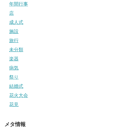
年間行事
店
成人式
施設
旅行
未分類
楽器
病気
祭り
結婚式
花火大会
花見
メタ情報