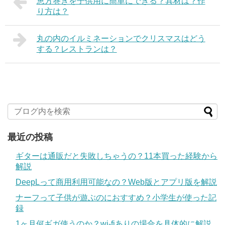
恵方巻きを子供用に簡単にできる？具材は？作
り方は？
丸の内のイルミネーションでクリスマスはどう
する？レストランは？
最近の投稿
ギターは通販だと失敗しちゃうの？11本買った経験から
解説
DeepLって商用利用可能なの？Web版とアプリ版を解説
ナーフって子供が遊ぶのにおすすめ？小学生が使った記
録
1ヶ月何ギガ使うのか？wi-fiありの場合を具体的に解説