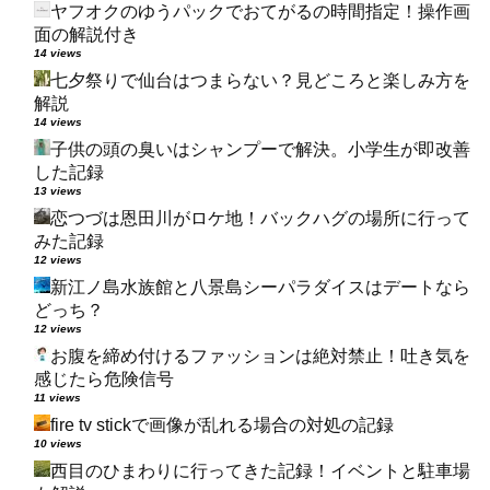
ヤフオクのゆうパックでおてがるの時間指定！操作画
面の解説付き
14 views
七夕祭りで仙台はつまらない？見どころと楽しみ方を
解説
14 views
子供の頭の臭いはシャンプーで解決。小学生が即改善
した記録
13 views
恋つづは恩田川がロケ地！バックハグの場所に行って
みた記録
12 views
新江ノ島水族館と八景島シーパラダイスはデートなら
どっち？
12 views
お腹を締め付けるファッションは絶対禁止！吐き気を
感じたら危険信号
11 views
fire tv stickで画像が乱れる場合の対処の記録
10 views
西目のひまわりに行ってきた記録！イベントと駐車場