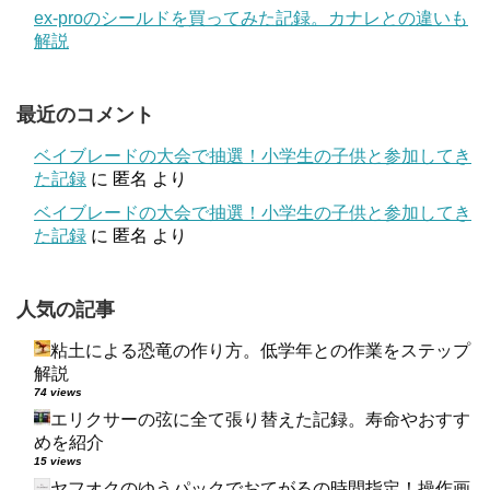
ex-proのシールドを買ってみた記録。カナレとの違いも
解説
最近のコメント
ベイブレードの大会で抽選！小学生の子供と参加してき
た記録
に
匿名
より
ベイブレードの大会で抽選！小学生の子供と参加してき
た記録
に
匿名
より
人気の記事
粘土による恐竜の作り方。低学年との作業をステップ
解説
74 views
エリクサーの弦に全て張り替えた記録。寿命やおすす
めを紹介
15 views
ヤフオクのゆうパックでおてがるの時間指定！操作画