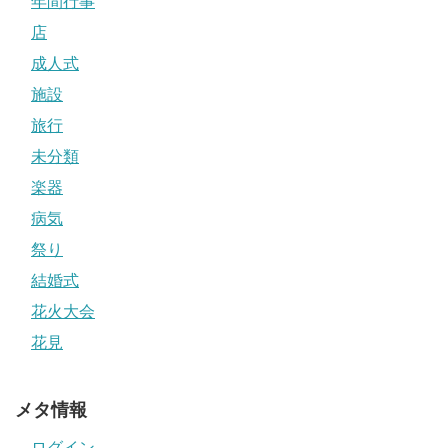
年間行事
店
成人式
施設
旅行
未分類
楽器
病気
祭り
結婚式
花火大会
花見
メタ情報
ログイン