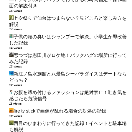
面の解説付き
14 views
七夕祭りで仙台はつまらない？見どころと楽しみ方を
解説
14 views
子供の頭の臭いはシャンプーで解決。小学生が即改善
した記録
14 views
恋つづは恩田川がロケ地！バックハグの場所に行って
みた記録
12 views
新江ノ島水族館と八景島シーパラダイスはデートなら
どっち？
12 views
お腹を締め付けるファッションは絶対禁止！吐き気を
感じたら危険信号
11 views
fire tv stickで画像が乱れる場合の対処の記録
10 views
西目のひまわりに行ってきた記録！イベントと駐車場
も解説